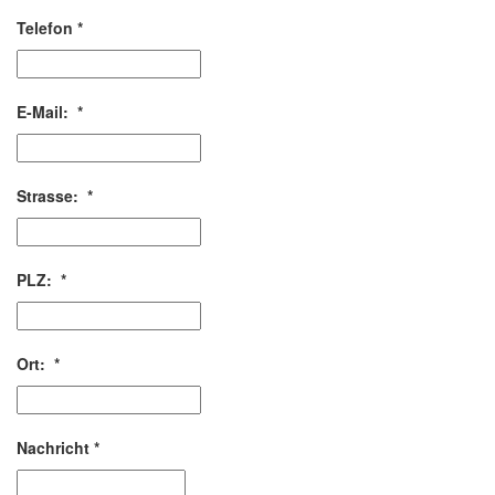
Telefon
*
E-Mail:
*
Strasse:
*
PLZ:
*
Ort:
*
Nachricht
*