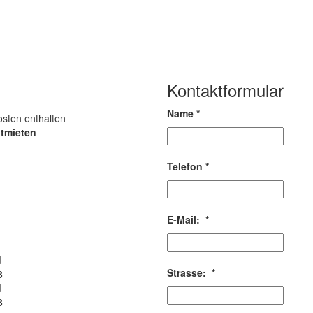
Kontaktformular
Name
*
sten enthalten
ltmieten
Telefon
*
E-Mail:
*
d
Strasse:
*
3
d
3