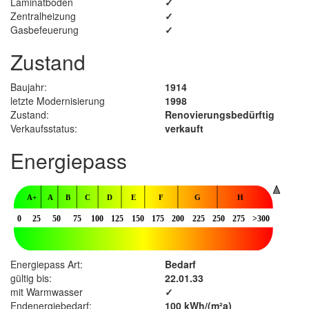
Laminatboden
✓
Zentralheizung
✓
Gasbefeuerung
✓
Zustand
Baujahr:
1914
letzte Modernisierung
1998
Zustand:
Renovierungsbedürftig
Verkaufsstatus:
verkauft
Energiepass
Energiepass Art:
Bedarf
gültig bis:
22.01.33
mit Warmwasser
✓
Endenergiebedarf:
100 kWh/(m²a)